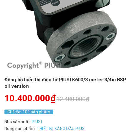
Đồng hồ hiển thị điện tử PIUSI K600/3 meter 3/4in BSP
oil version
10.400.000₫
12.480.000₫
Chỉ còn 101 sản phẩm
Nhà sản xuất:
PIUSI
Dòng sản phẩm:
THIẾT BỊ XĂNG DẦU PIUSI