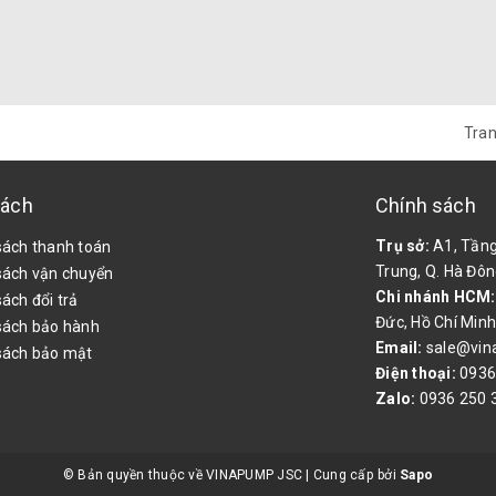
Tran
sách
Chính sách
Trụ sở:
A1, Tầng
sách thanh toán
Trung, Q. Hà Đôn
sách vận chuyển
Chi nhánh HCM
ách đổi trả
Đức, Hồ Chí Minh
sách bảo hành
Email:
sale@vin
sách bảo mật
Điện thoại:
0936
Zalo:
0936 250 
© Bản quyền thuộc về VINAPUMP JSC
|
Cung cấp bởi
Sapo