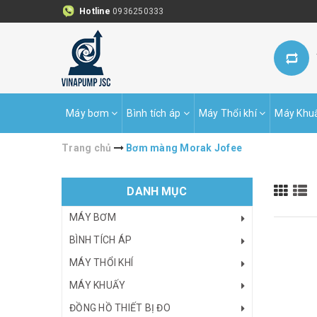
Hotline
0936250333
Máy bơm
Bình tích áp
Máy Thổi khí
Máy Khu
Trang chủ
Bơm màng Morak Jofee
DANH MỤC
MÁY BƠM
BÌNH TÍCH ÁP
MÁY THỔI KHÍ
MÁY KHUẤY
ĐỒNG HỒ THIẾT BỊ ĐO