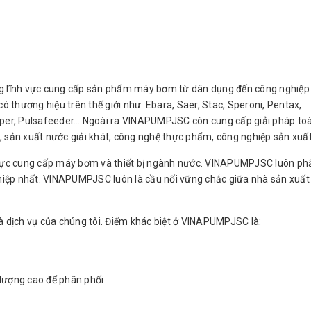
g lĩnh vực cung cấp sản phẩm máy bơm từ dân dụng đến công nghiệp 
thương hiệu trên thế giới như: Ebara, Saer, Stac, Speroni, Pentax,
iper, Pulsafeeder… Ngoài ra VINAPUMPJSC còn cung cấp giải pháp toà
ản xuất nước giải khát, công nghệ thực phẩm, công nghiệp sản xuấ
h vực cung cấp máy bơm và thiết bị ngành nước. VINAPUMPJSC luôn ph
iệp nhất. VINAPUMPJSC luôn là cầu nối vững chắc giữa nhà sản xuất
à dịch vụ của chúng tôi. Điểm khác biệt ở VINAPUMPJSC là:
lượng cao để phân phối