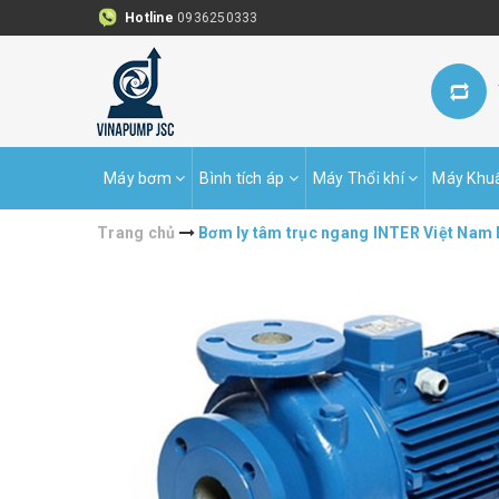
Hotline
0936250333
Máy bơm
Bình tích áp
Máy Thổi khí
Máy Khu
Trang chủ
Bơm ly tâm trục ngang INTER Việt Na