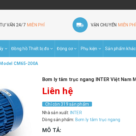
TƯ VẤN 24/7
MIỄN PHÍ
VẬN CHUYỂN
MIỄN PHÍ
ấy
Đồng hồ Thiết bị đo
Động cơ
Phụ kiện
Sản phẩm khác
m Model CM65-200A
Bơm ly tâm trục ngang INTER Việt Nam
Liên hệ
Chỉ còn 319 sản phẩm
Nhà sản xuất:
INTER
Dòng sản phẩm:
Bơm ly tâm trục ngang
MÔ TẢ: