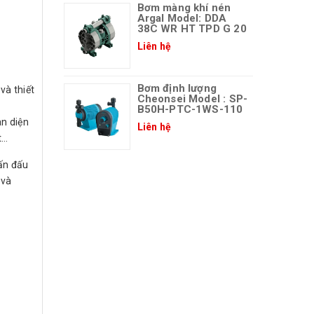
Bơm màng khí nén
Argal Model: DDA
38C WR HT TPD G 20
Liên hệ
Bơm định lượng
và thiết
Cheonsei Model : SP-
B50H-PTC-1WS-110
n diện
Liên hệ
t…
ấn đấu
 và