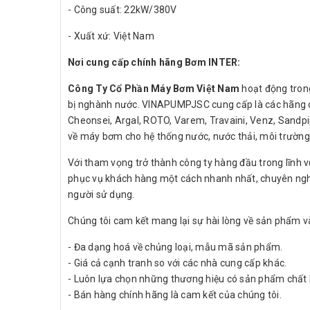
- Công suất: 22kW/380V
- Xuất xứ: Việt Nam
Nơi cung cấp chính hãng Bơm INTER:
Công Ty Cổ Phần Máy Bơm Việt Nam
hoạt động tron
bị nghành nước. VINAPUMPJSC cung cấp là các hãng có 
Cheonsei, Argal, ROTO, Varem, Travaini, Venz, Sandp
về máy bơm cho hệ thống nước, nước thải, môi trường, s
Với tham vọng trở thành công ty hàng đầu trong lĩn
phục vụ khách hàng một cách nhanh nhất, chuyên ngh
người sử dụng.
Chúng tôi cam kết mang lại sự hài lòng về sản phẩm v
- Đa dạng hoá về chủng loại, mẫu mã sản phẩm.
- Giá cả cạnh tranh so với các nhà cung cấp khác.
- Luôn lựa chọn những thương hiệu có sản phẩm chất 
- Bán hàng chính hãng là cam kết của chúng tôi.