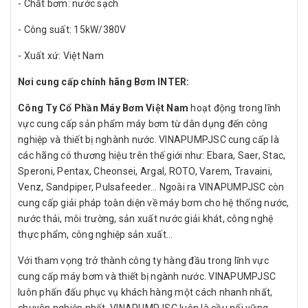
- Chất bơm: nước sạch
- Công suất: 15kW/380V
- Xuất xứ: Việt Nam
Nơi cung cấp chính hãng Bơm INTER:
Công Ty Cổ Phần Máy Bơm Việt Nam
hoạt động trong lĩnh
vực cung cấp sản phẩm máy bơm từ dân dụng đến công
nghiệp và thiết bị nghành nước. VINAPUMPJSC cung cấp là
các hãng có thương hiệu trên thế giới như: Ebara, Saer, Stac,
Speroni, Pentax, Cheonsei, Argal, ROTO, Varem, Travaini,
Venz, Sandpiper, Pulsafeeder… Ngoài ra VINAPUMPJSC còn
cung cấp giải pháp toàn diện về máy bơm cho hệ thống nước,
nước thải, môi trường, sản xuất nước giải khát, công nghệ
thực phẩm, công nghiệp sản xuất…
Với tham vọng trở thành công ty hàng đầu trong lĩnh vực
cung cấp máy bơm và thiết bị ngành nước. VINAPUMPJSC
luôn phấn đấu phục vụ khách hàng một cách nhanh nhất,
chuyên nghiệp nhất. VINAPUMPJSC luôn là cầu nối vững