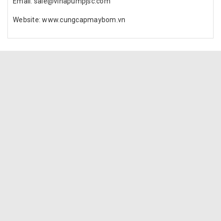
Email: sale@vinapumpjsc.com
Website: www.cungcapmaybom.vn