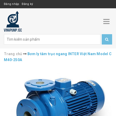
Đăng nhập
Đăng ký
Trang chủ
Bơm ly tâm trục ngang INTER Việt Nam Model C
M40-250A