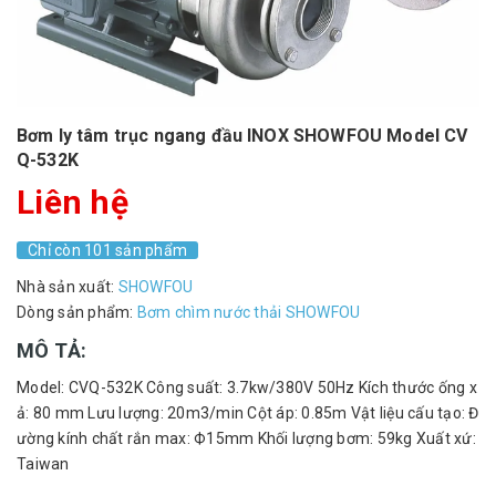
Bơm ly tâm trục ngang đầu INOX SHOWFOU Model CV
Q-532K
Liên hệ
Chỉ còn 101 sản phẩm
Nhà sản xuất:
SHOWFOU
Dòng sản phẩm:
Bơm chìm nước thải SHOWFOU
MÔ TẢ:
Model: CVQ-532K Công suất: 3.7kw/380V 50Hz Kích thước ống x
ả: 80 mm Lưu lượng: 20m3/min Cột áp: 0.85m Vật liệu cấu tạo: Đ
ường kính chất rắn max: Ф15mm Khối lượng bơm: 59kg Xuất xứ:
Taiwan