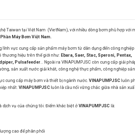
hệ Taiwan tại Việt Nam (VietNam), với nhiều dòng bơm phù hợp với 
 Phần Máy Bơm Việt Nam.
 lĩnh vực cung cấp sản phẩm máy bơm từ dân dụng đến công nghiệp 
thương hiệu trên thế giới như:
Ebara, Saer, Stac, Speroni, Pentax,
dpiper, Pulsafeeder
… Ngoài ra VINAPUMPJSC còn cung cấp giải phá
ng, sản xuất nước giải khát, công nghệ thực phẩm, công nghiệp sả
vực cung cấp máy bơm và thiết bị ngành nước.
VINAPUMPJSC
luôn p
iệp nhất.
VINAPUMPJSC
luôn là cầu nối vững chắc giữa nhà sản xuấ
 dịch vụ của chúng tôi. Điểm khác biệt ở
VINAPUMPJSC
là:
lượng cao để phân phối