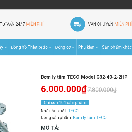
TƯ VẤN 24/7
MIỄN PHÍ
VẬN CHUYỂN
MIỄN PHÍ
ấy
Đồng hồ Thiết bị đo
Động cơ
Phụ kiện
Sản phẩm khác
Bơm ly tâm TECO Model G32-40-2-2HP
6.000.000₫
7.800.000₫
Chỉ còn 101 sản phẩm
Nhà sản xuất:
TECO
Dòng sản phẩm:
Bơm ly tâm TECO
MÔ TẢ: