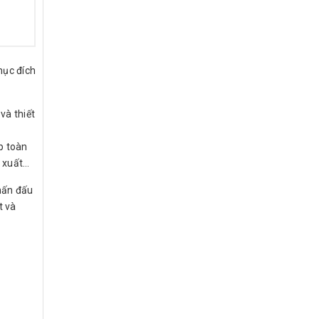
mục đích
và thiết
p toàn
n xuất…
hấn đấu
t và