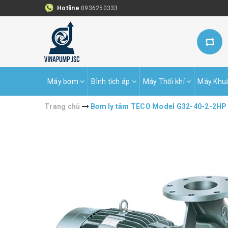
Hotline
0936250333
Máy bơm
Bình tích áp
Máy Thổi khí
Máy Khu
Trang chủ
Bơm ly tâm TECO Model G32-40-2-2HP