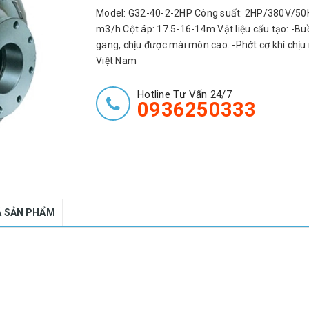
Model: G32-40-2-2HP Công suất: 2HP/380V/50H
m3/h Cột áp: 17.5-16-14m Vật liệu cấu tạo: -
gang, chịu được mài mòn cao. -Phớt cơ khí chị
Việt Nam
Hotline Tư Vấn 24/7
0936250333
Á SẢN PHẨM