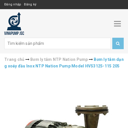
Đăng nhập
Đăng ký
Trang chủ
Bơm ly tâm NTP Nation Pump
Bơm ly tâm dạn
g xoáy đầu Inox NTP Nation Pump Model HVS3125-115 205