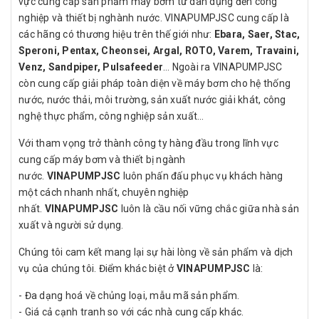
vực cung cấp sản phẩm máy bơm từ dân dụng đến công
nghiệp và thiết bị nghành nước. VINAPUMPJSC cung cấp là
các hãng có thương hiệu trên thế giới như:
Ebara, Saer, Stac,
Speroni, Pentax, Cheonsei, Argal, ROTO, Varem, Travaini,
Venz, Sandpiper, Pulsafeeder
… Ngoài ra VINAPUMPJSC
còn cung cấp giải pháp toàn diện về máy bơm cho hệ thống
nước, nước thải, môi trường, sản xuất nước giải khát, công
nghệ thực phẩm, công nghiệp sản xuất…
Với tham vọng trở thành công ty hàng đầu trong lĩnh vực
cung cấp máy bơm và thiết bị ngành
nước.
VINAPUMPJSC
luôn phấn đấu phục vụ khách hàng
một cách nhanh nhất, chuyên nghiệp
nhất.
VINAPUMPJSC
luôn là cầu nối vững chắc giữa nhà sản
xuất và người sử dụng.
Chúng tôi cam kết mang lại sự hài lòng về sản phẩm và dịch
vụ của chúng tôi. Điểm khác biệt ở
VINAPUMPJSC
là:
- Đa dạng hoá về chủng loại, mẫu mã sản phẩm.
- Giá cả cạnh tranh so với các nhà cung cấp khác.