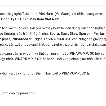
heo công nghệ Taiwan tại Việt Nam (VietNam), với nhiều dòng bơm p
i
Công Ty Cổ Phần Máy Bơm Việt Nam.
 lĩnh vực cung cấp sản phẩm máy bơm từ dân dụng đến công nghiệp 
 thương hiệu trên thế giới như:
Ebara, Saer, Stac, Speroni, Pentax,
dpiper, Pulsafeeder
… Ngoài ra VINAPUMPJSC còn cung cấp giải phá
ng, sản xuất nước giải khát, công nghệ thực phẩm, công nghiệp sả
vực cung cấp máy bơm và thiết bị ngành nước.
VINAPUMPJSC
luôn p
iệp nhất.
VINAPUMPJSC
luôn là cầu nối vững chắc giữa nhà sản xuấ
 dịch vụ của chúng tôi. Điểm khác biệt ở
VINAPUMPJSC
là:
lượng cao để phân phối