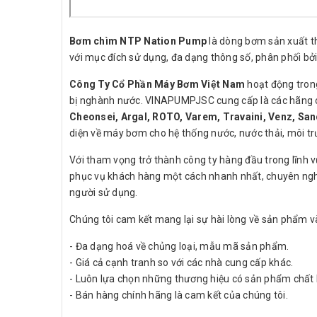
Bơm chìm NTP Nation Pump
là dòng bơm sản xuất t
với mục đích sử dụng, đa dạng thông số, phân phối bở
Công Ty Cổ Phần Máy Bơm Việt Nam
hoạt động trong
bị nghành nước. VINAPUMPJSC cung cấp là các hãng có
Cheonsei, Argal, ROTO, Varem, Travaini, Venz, San
diện về máy bơm cho hệ thống nước, nước thải, môi trườ
Với tham vọng trở thành công ty hàng đầu trong lĩnh 
phục vụ khách hàng một cách nhanh nhất, chuyên ngh
người sử dụng.
Chúng tôi cam kết mang lại sự hài lòng về sản phẩm và
- Đa dạng hoá về chủng loại, mẫu mã sản phẩm.
- Giá cả cạnh tranh so với các nhà cung cấp khác.
- Luôn lựa chọn những thương hiệu có sản phẩm chất 
- Bán hàng chính hãng là cam kết của chúng tôi.