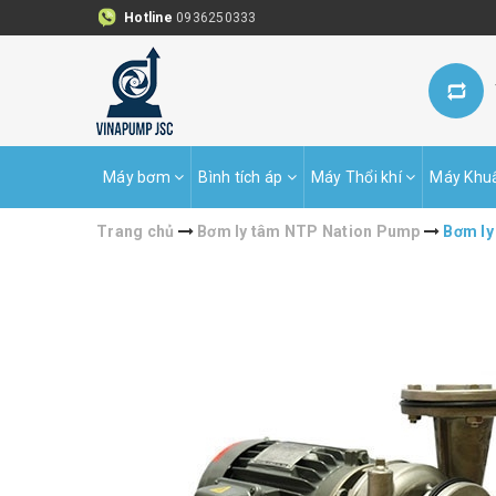
Hotline
0936250333
Máy bơm
Bình tích áp
Máy Thổi khí
Máy Khu
Trang chủ
Bơm ly tâm NTP Nation Pump
Bơm ly