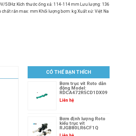
V/50Hz Kích thước ống xả: 114-114 mm Lưu lượng: 136
h chất rắn max: mm Khối lượng bơm: kg Xuất xứ: Việt Na
CÓ THỂ BẠN THÍCH
Bơm trục vít Roto dẫn
động Model:
RDCA472R5CD1DX09
Liên hệ
Bơm định lượng Roto
kiểu trục vít
RJGB80LR6CF1Q
Liên hệ