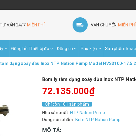
TƯ VẤN 24/7
MIỄN PHÍ
VẬN CHUYỂN
MIỄN PHÍ
ấy
Đồng hồ Thiết bị đo
Động cơ
Phụ kiện
Sản phẩm khác
 tâm dạng xoáy đầu Inox NTP Nation Pump Model HVS3100-17.5 
Bơm ly tâm dạng xoáy đầu Inox NTP Nat
72.135.000₫
Chỉ còn 101 sản phẩm
Nhà sản xuất:
NTP Nation Pump
Dòng sản phẩm:
Bơm NTP Nation Pump
MÔ TẢ: