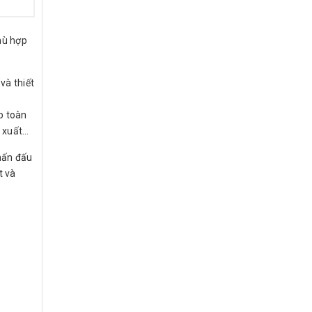
hù hợp
và thiết
p toàn
n xuất…
hấn đấu
t và