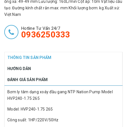
ống xả: 49-49 mm Lưu lượng: 160L/min Cột áp: 10m Vật liệu cấu
tạo: Đường kính chất rắn max: mm Khối lượng bơm: kg Xuất xứ:
Việt Nam
Hotline Tư Vấn 24/7
0936250333
THÔNG TIN SẢN PHẨM
HƯỚNG DẪN
ĐÁNH GIÁ SẢN PHẨM
Bơm ly tâm dạng xoáy đầu gang NTP Nation Pump Model
HVP240-1.75 265
Model: HVP240-1.75 265
Công suất: 1HP/220V/50Hz