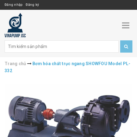
Đăng nhập
Đăng ký
Trang chủ
Bơm hóa chất trục ngang SHOWFOU Model PL-
332