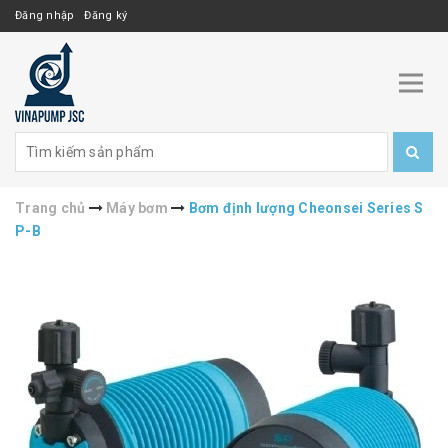
Đăng nhập
Đăng ký
Trang chủ
Máy bơm
Bơm định lượng Cheonsei Series S
P-B