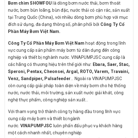
Bơm chìm SHOWFOU
là dòng bơm nước thải, bơm thoát
nước, bơm bùn loãng, bùn đặc, nước thải có cặn rác, sản xuất
tại Trung Quốc (China), với nhiều dòng bơm phù hợp với mục
đích sử dụng, đa dạng thông số, phân phối bởi
Công Ty Cổ
Phần Máy Bơm Việt Nam.
Công Ty Cổ Phần Máy Bơm Việt Nam
hoạt động trong lĩnh
vực cung cấp sản phẩm máy bơm từ dân dụng đến công
nghiệp và thiết bị nghành nước. VINAPUMPJSC cung cấp là
các hãng có thương hiệu trên thế giới như:
Ebara, Saer, Stac,
Speroni, Pentax, Cheonsei, Argal, ROTO, Varem, Travaini,
Venz, Sandpiper, Pulsafeeder
… Ngoài ra VINAPUMPJSC
còn cung cấp giải pháp toàn diện về máy bơm cho hệ thống
nước, nước thải, môi trường, sản xuất nước giải khát, công
nghệ thực phẩm, công nghiệp sản xuất…
Với tham vọng trở thành công ty hàng đầu trong lĩnh vực
cung cấp máy bơm và thiết bị ngành
nước.
VINAPUMPJSC
luôn phấn đấu phục vụ khách hàng
một cách nhanh nhất, chuyên nghiệp