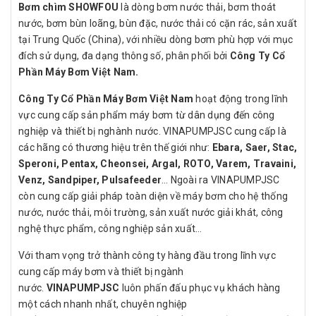
Bơm chìm SHOWFOU
là dòng bơm nước thải, bơm thoát
nước, bơm bùn loãng, bùn đặc, nước thải có cặn rác, sản xuất
tại Trung Quốc (China), với nhiều dòng bơm phù hợp với mục
đích sử dụng, đa dạng thông số, phân phối bởi
Công Ty Cổ
Phần Máy Bơm Việt Nam.
Công Ty Cổ Phần Máy Bơm Việt Nam
hoạt động trong lĩnh
vực cung cấp sản phẩm máy bơm từ dân dụng đến công
nghiệp và thiết bị nghành nước. VINAPUMPJSC cung cấp là
các hãng có thương hiệu trên thế giới như:
Ebara, Saer, Stac,
Speroni, Pentax, Cheonsei, Argal, ROTO, Varem, Travaini,
Venz, Sandpiper, Pulsafeeder
… Ngoài ra VINAPUMPJSC
còn cung cấp giải pháp toàn diện về máy bơm cho hệ thống
nước, nước thải, môi trường, sản xuất nước giải khát, công
nghệ thực phẩm, công nghiệp sản xuất…
Với tham vọng trở thành công ty hàng đầu trong lĩnh vực
cung cấp máy bơm và thiết bị ngành
nước.
VINAPUMPJSC
luôn phấn đấu phục vụ khách hàng
một cách nhanh nhất, chuyên nghiệp