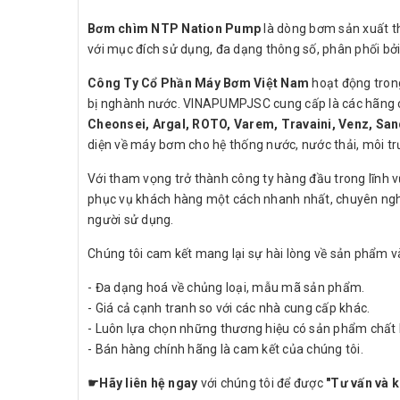
Bơm chìm NTP Nation Pump
là dòng bơm sản xuất t
với mục đích sử dụng, đa dạng thông số, phân phối bở
Công Ty Cổ Phần Máy Bơm Việt Nam
hoạt động trong
bị nghành nước. VINAPUMPJSC cung cấp là các hãng có
Cheonsei, Argal, ROTO, Varem, Travaini, Venz, San
diện về máy bơm cho hệ thống nước, nước thải, môi trườ
Với tham vọng trở thành công ty hàng đầu trong lĩnh 
phục vụ khách hàng một cách nhanh nhất, chuyên ngh
người sử dụng.
Chúng tôi cam kết mang lại sự hài lòng về sản phẩm và
- Đa dạng hoá về chủng loại, mẫu mã sản phẩm.
- Giá cả cạnh tranh so với các nhà cung cấp khác.
- Luôn lựa chọn những thương hiệu có sản phẩm chất 
- Bán hàng chính hãng là cam kết của chúng tôi.
☛
Hãy liên hệ ngay
với chúng tôi để được
"Tư vấn và k