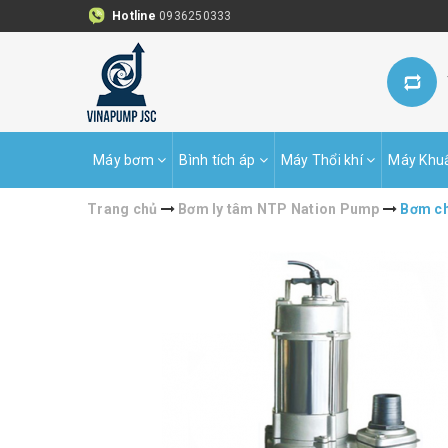
Hotline
0936250333
Máy bơm
Bình tích áp
Máy Thổi khí
Máy Khu
Trang chủ
Bơm ly tâm NTP Nation Pump
Bơm ch