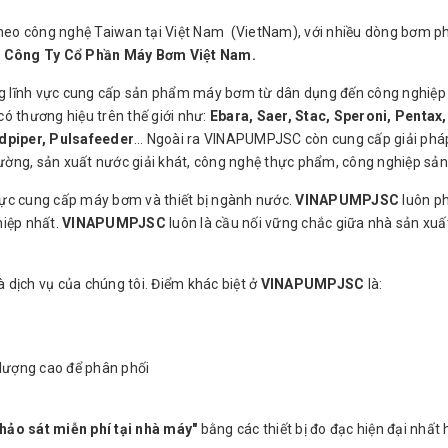
heo công nghệ Taiwan tại Việt Nam (VietNam), với nhiều dòng bơm p
i
Công Ty Cổ Phần Máy Bơm Việt Nam.
 lĩnh vực cung cấp sản phẩm máy bơm từ dân dụng đến công nghiệp 
 thương hiệu trên thế giới như:
Ebara, Saer, Stac, Speroni, Pentax,
dpiper, Pulsafeeder
… Ngoài ra VINAPUMPJSC còn cung cấp giải phá
ng, sản xuất nước giải khát, công nghệ thực phẩm, công nghiệp sả
vực cung cấp máy bơm và thiết bị ngành nước.
VINAPUMPJSC
luôn p
iệp nhất.
VINAPUMPJSC
luôn là cầu nối vững chắc giữa nhà sản xuấ
 dịch vụ của chúng tôi. Điểm khác biệt ở
VINAPUMPJSC
là:
lượng cao để phân phối
hảo sát miễn phí tại nhà máy"
bằng các thiết bị đo đạc hiện đại nhất 