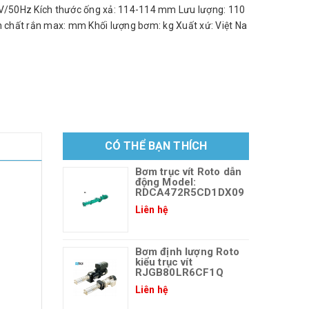
/50Hz Kích thước ống xả: 114-114 mm Lưu lượng: 110
h chất rắn max: mm Khối lượng bơm: kg Xuất xứ: Việt Na
CÓ THỂ BẠN THÍCH
Bơm trục vít Roto dẫn
động Model:
RDCA472R5CD1DX09
Liên hệ
Bơm định lượng Roto
kiểu trục vít
RJGB80LR6CF1Q
Liên hệ