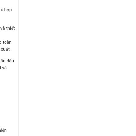
hù hợp
và thiết
p toàn
n xuất…
hấn đấu
t và
hiện