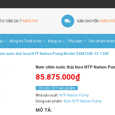
TƯ VẤN 24/7
MIỄN PHÍ
VẬN CHUYỂN
MIỄN PHÍ
ấy
Đồng hồ Thiết bị đo
Động cơ
Phụ kiện
Sản phẩm khác
ìm nước thải Inox NTP Nation Pump Model SSM2100-13.7 205
Bơm chìm nước thải Inox NTP Nation P
85.875.000₫
Chỉ còn 101 sản phẩm
Nhà sản xuất:
NTP Nation Pump
Dòng sản phẩm:
Bơm NTP Nation Pump
MÔ TẢ: